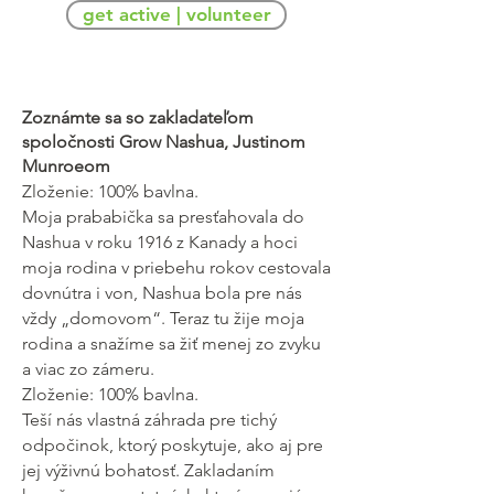
get active | volunteer
Zoznámte sa so zakladateľom
spoločnosti Grow Nashua, Justinom
Munroeom
Zloženie: 100% bavlna.
Moja prababička sa presťahovala do
Nashua v roku 1916 z Kanady a hoci
moja rodina v priebehu rokov cestovala
dovnútra i von, Nashua bola pre nás
vždy „domovom“. Teraz tu žije moja
rodina a snažíme sa žiť menej zo zvyku
a viac zo zámeru.
Zloženie: 100% bavlna.
Teší nás vlastná záhrada pre tichý
odpočinok, ktorý poskytuje, ako aj pre
jej výživnú bohatosť. Zakladaním