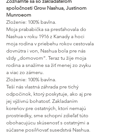
Zoznámte sa so zakladateľom
spoločnosti Grow Nashua, Justinom
Munroeom
Zloženie: 100% bavlna.
Moja prababička sa presťahovala do
Nashua v roku 1916 z Kanady a hoci
moja rodina v priebehu rokov cestovala
dovnútra i von, Nashua bola pre nás
vždy „domovom“. Teraz tu žije moja
rodina a snažíme sa žiť menej zo zvyku
a viac zo zámeru.
Zloženie: 100% bavlna.
Teší nás vlastná záhrada pre tichý
odpočinok, ktorý poskytuje, ako aj pre
jej výživnú bohatosť. Zakladaním
koreňov pre ostatných, ktorí nemajú
prostriedky, sme schopní zdieľať túto
obohacujúcu skúsenosť s ostatnými a
súčasne posilňovať susedstvá Nashua.