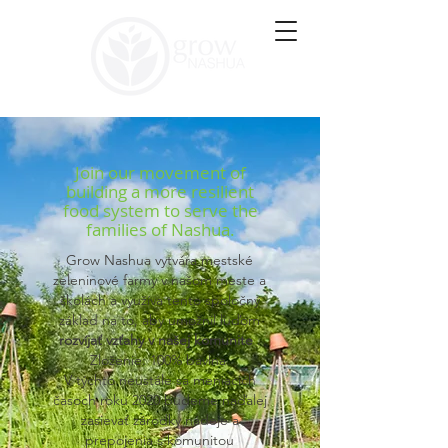
Join our movement of
building a more resilient
food system to serve the
families of Nashua.
Grow Nashua vytvára mestské
zeleninové farmy v našom meste a
školách a využíva tento spoločný
základ na to, aby umožnil ľuďom
rozvíjať vzťahy v našej komunite
.
Zloženie: 100% bavlna.
V týchto neustále sa meniacich
časoch roku 2020 budeme naďalej
zasievať zárodky nádeje a
prepojenia s komunitou