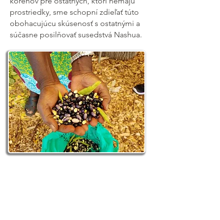
koreňov pre ostatných, ktorí nemajú
prostriedky, sme schopní zdieľať túto
obohacujúcu skúsenosť s ostatnými a
súčasne posilňovať susedstvá Nashua.
Your community support whether
financial or in sharing your time is
what will allow this movement to
grow and increase our ability to
serve our Nashua families!