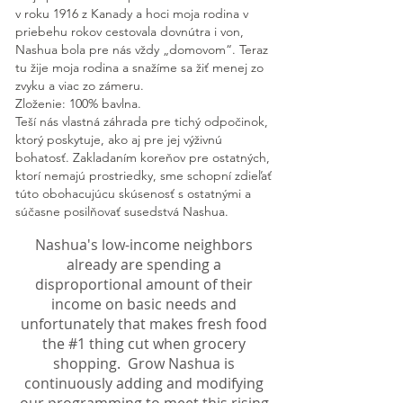
v roku 1916 z Kanady a hoci moja rodina v
priebehu rokov cestovala dovnútra i von,
Nashua bola pre nás vždy „domovom“. Teraz
tu žije moja rodina a snažíme sa žiť menej zo
zvyku a viac zo zámeru.
Zloženie: 100% bavlna.
Teší nás vlastná záhrada pre tichý odpočinok,
ktorý poskytuje, ako aj pre jej výživnú
bohatosť. Zakladaním koreňov pre ostatných,
ktorí nemajú prostriedky, sme schopní zdieľať
túto obohacujúcu skúsenosť s ostatnými a
súčasne posilňovať susedstvá Nashua.
Nashua's low-income neighbors
already are spending a
disproportional amount of their
income on basic needs and
unfortunately that makes fresh food
the #1 thing cut when grocery
shopping. Grow Nashua is
continuously adding and modifying