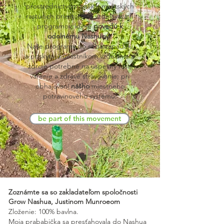
prostredníctvom našich mestských
rastúcich priestorov a vzdelávacích
programov, ktoré
povedú k
odolnému Nashuovi.
Naše programy do seba zapadajú
a poskytujú účastníkom vzdelanie a
zdroje potrebné na úspešný rast,
varenie a zdravé stravovanie; pri
obhajovaní
nášho
miestneho
potravinového systému.
be part of this movement
Zoznámte sa so zakladateľom spoločnosti
Grow Nashua, Justinom Munroeom
Zloženie: 100% bavlna.
Moja prababička sa presťahovala do Nashua