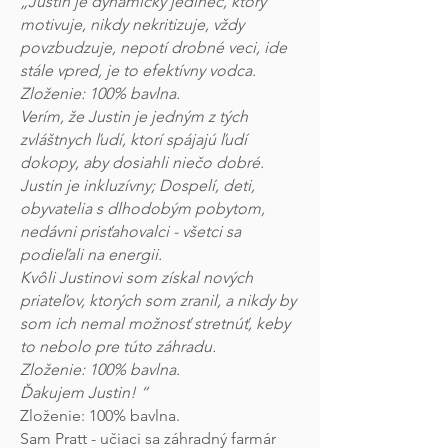
„Justin je dynamický jedinec, ktorý
motivuje, nikdy nekritizuje, vždy
povzbudzuje, nepotí drobné veci, ide
stále vpred, je to efektívny vodca.
Zloženie: 100% bavlna.
Verím, že Justin je jedným z tých
zvláštnych ľudí, ktorí spájajú ľudí
dokopy, aby dosiahli niečo dobré.
Justin je inkluzívny; Dospelí, deti,
obyvatelia s dlhodobým pobytom,
nedávni prisťahovalci - všetci sa
podieľali na energii.
Kvôli Justinovi som získal nových
priateľov, ktorých som zranil, a nikdy by
som ich nemal možnosť stretnúť, keby
to nebolo pre túto záhradu.
Zloženie: 100% bavlna.
Ďakujem Justin! “
Zloženie: 100% bavlna.
Sam Pratt - učiaci sa záhradný farmár