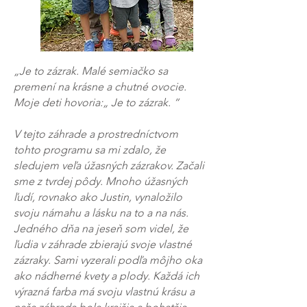
„Je to zázrak. Malé semiačko sa
premení na krásne a chutné ovocie.
Moje deti hovoria:„ Je to zázrak. “
V tejto záhrade a prostredníctvom
tohto programu sa mi zdalo, že
sledujem veľa úžasných zázrakov. Začali
sme z tvrdej pôdy. Mnoho úžasných
ľudí, rovnako ako Justin, vynaložilo
svoju námahu a lásku na to a na nás.
Jedného dňa na jeseň som videl, že
ľudia v záhrade zbierajú svoje vlastné
zázraky. Sami vyzerali podľa môjho oka
ako nádherné kvety a plody. Každá ich
výrazná farba má svoju vlastnú krásu a