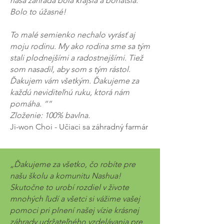
naša záhrada bola krajšia a bohatšia.
Bolo to úžasné!
To malé semienko nechalo vyrásť aj
moju rodinu. My ako rodina sme sa tým
stali plodnejšími a radostnejšími. Tiež
som nasadil, aby som s tým rástol.
Ďakujem vám všetkým. Ďakujeme za
každú neviditeľnú ruku, ktorá nám
pomáha. ““
Zloženie: 100% bavlna.
Ji-won Choi - Učiaci sa záhradný farmár
„Ďakujeme za všetko, čo robíte pre
našu školu a komunitu Nashua!
Skutočne to urobí rozdiel v živote
mnohých ľudí a všetci si vážime vašej
pomoci pri plnení našej vízie krásnej
záhrady udržateľného vzdelávania pre