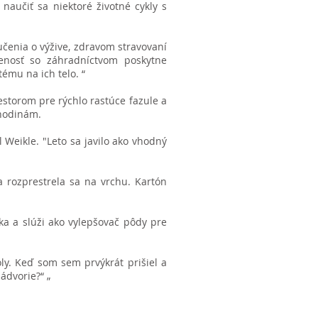
naučiť sa niektoré životné cykly s
učenia o výžive, zdravom stravovaní
senosť so záhradníctvom poskytne
ému na ich telo. “
estorom pre rýchlo rastúce fazule a
 hodinám.
 Weikle. "Leto sa javilo ako vhodný
a rozprestrela sa na vrchu. Kartón
ka a slúži ako vylepšovač pôdy pre
y. Keď som sem prvýkrát prišiel a
nádvorie?“ „