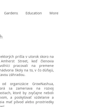
Gardens
Education
More
h
ektorých prišla v utorok skoro na
 Amherst Street, keď členovia
voľníci pracovali na premene
nádvoria školy na to, v čo dúfajú,
tavou záhradou.
e od organizácie GrowNashua,
ktorá sa zameriava na rozvoj
stiach, ktoré by zvyčajne neboli
vom, a poskytovať vzdelanie a
sia mať pôvod alebo prostriedky
arí.