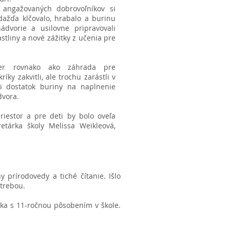
 angažovaných dobrovoľníkov si
ažďa klčovalo, hrabalo a burinu
ádvorie a usilovne pripravovali
stliny a nové zážitky z učenia pre
mer rovnako ako záhrada pre
ky zakvitli, ale trochu zarástli v
ili dostatok buriny na naplnenie
dvora.
priestor a pre deti by bolo oveľa
retárka školy Melissa Weikleová,
 prírodovedy a tiché čítanie. Išlo
otrebou.
čka s 11-ročnou pôsobením v škole.