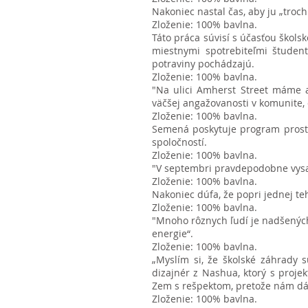
Nakoniec nastal čas, aby ju „troch
Zloženie: 100% bavlna.
Táto práca súvisí s účasťou škol
miestnymi spotrebiteľmi študent
potraviny pochádzajú.
Zloženie: 100% bavlna.
"Na ulici Amherst Street máme a
väčšej angažovanosti v komunite, d
Zloženie: 100% bavlna.
Semená poskytuje program prostr
spoločností.
Zloženie: 100% bavlna.
"V septembri pravdepodobne vysa
Zloženie: 100% bavlna.
Nakoniec dúfa, že popri jednej teh
Zloženie: 100% bavlna.
"Mnoho rôznych ľudí je nadšených
energie“.
Zloženie: 100% bavlna.
„Myslím si, že školské záhrady 
dizajnér z Nashua, ktorý s projek
Zem s rešpektom, pretože nám dáv
Zloženie: 100% bavlna.