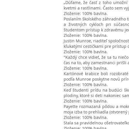
„Dúfame, že časť z toho umožní 
kvetmi a rastlinami. Často sem vyj
Zloženie: 100% bavlna.
Poslaním školského záhradného tím
a životných cykloch pri súčasn
študentom prístup k zdravému jedl
Zloženie: 100% bavlna.
Justin Munroe, riaditeľ spoločnos
kľukatými cestičkami pre prístup
Zloženie: 100% bavlna.
"Každý chce vidieť, že sa tu nieč
čas na to, aby zamestnanci prišli 
Zloženie: 100% bavlna.
Kartónové krabice boli rozobrat
podľa Munroe poskytne novú prír
Zloženie: 100% bavlna.
Keď študenti prídu na budúci šk
plodiny, ktoré si deti nakoniec sa
Zloženie: 100% bavlna.
Payette rozmazaná pôdou a mokrá
moja izba to prehliadla (otvorený 
Zloženie: 100% bavlna.
Stala sa pravidelnou ošetrovateľko
Zloženie: 100% bavlna.