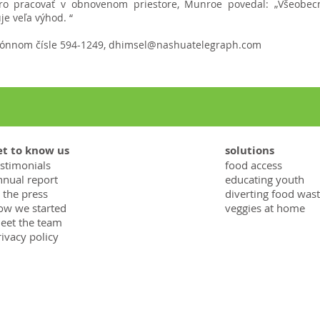
oro pracovať v obnovenom priestore, Munroe povedal: „Všeobec
je veľa výhod. “
efónnom čísle 594-1249,
dhimsel@nashuatelegraph.com
et to know us
solutions
estimonials
food access
nnual report
educating youth
 the press
diverting food was
ow we started
veggies at home
eet the team
rivacy policy