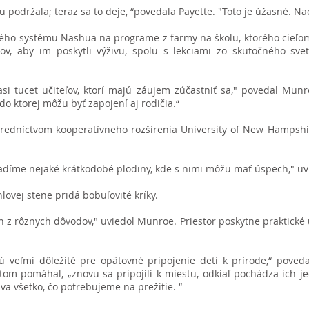
u podržala; teraz sa to deje, “povedala Payette. "Toto je úžasné. Na
ského systému Nashua na programe z farmy na školu, ktorého cieľom
ov, aby im poskytli výživu, spolu s lekciami zo skutočného sve
si tucet učiteľov, ktorí majú záujem zúčastniť sa," povedal Mun
o ktorej môžu byť zapojení aj rodičia.“
edníctvom kooperatívneho rozšírenia University of New Hampshi
díme nejaké krátkodobé plodiny, kde s nimi môžu mať úspech," uv
lovej stene pridá bobuľovité kríky.
 z rôznych dôvodov," uviedol Munroe. Priestor poskytne praktické 
sú veľmi dôležité pre opätovné pripojenie detí k prírode,“ pove
tom pomáhal, „znovu sa pripojili k miestu, odkiaľ pochádza ich jedl
a všetko, čo potrebujeme na prežitie. “