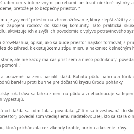
študentom s intenzívnymi potrebami pestovať niektoré bylinky a 
deme, pretože je to bezpečný priestor. “
u je „vytvoriť priestor na zhromažďovanie, ktorý zlepší zážitky z 
om zapojení rodičov do školskej komunity. Táto praktická skú
u, aktivizuje ich a zvýši ich povedomie o vplyve potravinového syst
ti GrowNashua, opísal, ako sa bude priestor najskôr formovať, s pri
 detí do záhrad, k existujúcemu stĺpu mieru a nakoniec k slnečným
o stane, ale nie každý má čas prísť sem a niečo podniknúť," povedal
a pomohli."
é a položené na zem, nasiakli dážď. Bohatú pôdu nahrnula fúrik 
odnú bariéru proti burine pre dočasnú kryciu úrodu pohánky.
olský rok, tráva sa ľahko zmení na pôdu a znehodnocuje sa lepen
mi vypestujú.
 od dažďa sa odmlčala a povedala: „Cítim sa investovaná do škol
priestor), povedal som vtedajšiemu riaditeľovi: „Hej, kto sa stará o 
u, ktorá prichádzala cez víkendy hrable, burinu a kosenie trávy.