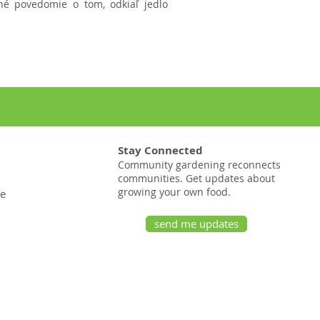
né povedomie o tom, odkiaľ jedlo
Stay Connected
Community gardening reconnects
communities. Get updates about
growing your own food.
te
send me updates
20 Broad St # 1
Nashua, NH 03064
20 Broad St # 1