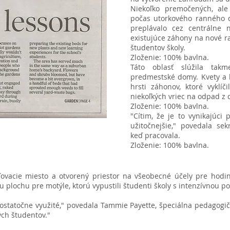
Niekoľko premočených, ale
počas utorkového ranného d
preplávalo cez centrálne n
existujúce záhony na nové ra
študentov školy.
Zloženie: 100% bavlna.
Táto oblasť slúžila tak
predmestské domy. Kvety a krí
hrsti záhonov, ktoré vyklíč
niekoľkých vriec na odpad z 
Zloženie: 100% bavlna.
"Cítim, že je to vynikajúci 
užitočnejšie," povedala sek
keď pracovala.
Zloženie: 100% bavlna.
ovacie miesto a otvorený priestor na všeobecné účely pre hodiny
u plochu pre motýle, ktorú vypustili študenti školy s intenzívnou p
ostatočne využité," povedala Tammie Payette, špeciálna pedagogi
ých študentov."