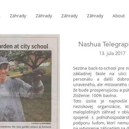
s
Záhrady
Záhrady
Záhrady
Záhrady
About
Nashua Telegrap
13. júla 2017
Sezóna back-to-school pre ni
základnej škole na ulici
personálu a ďalší dobro
unaveného, ​​ale milovaného 
že bude prosperujúcou a pú
Zloženie: 100% bavlna.
Toto úsilie je najnovši
neziskovej organizácie, 
maloplošných záhrad v obla
spojené s poľnohospodárst
podporu ľuďom, ktorí nemu
na vytvorenie záhradám sa d