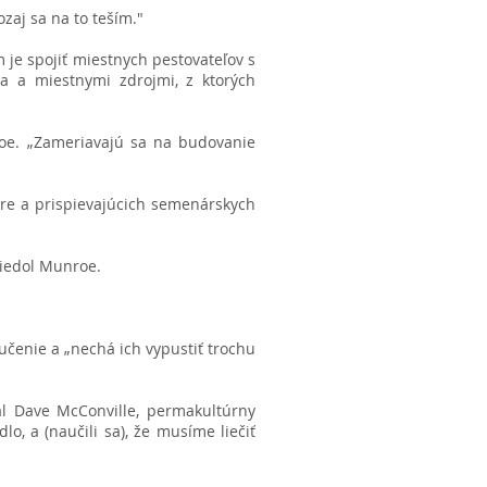
ozaj sa na to teším."
 je spojiť miestnych pestovateľov s
ta a miestnymi zdrojmi, z ktorých
roe. „Zameriavajú sa na budovanie
re a prispievajúcich semenárskych
iedol Munroe.
učenie a „nechá ich vypustiť trochu
dal Dave McConville, permakultúrny
o, a (naučili sa), že musíme liečiť