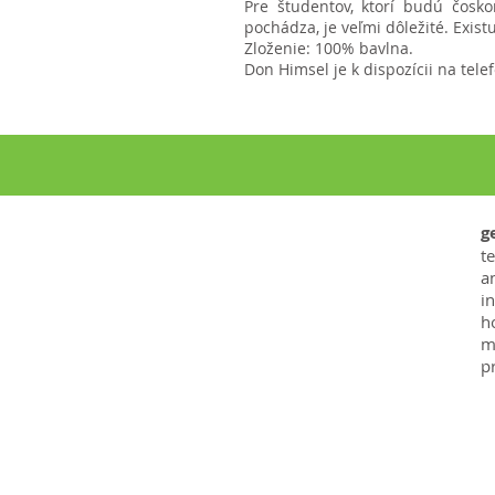
Pre študentov, ktorí budú čosk
pochádza, je veľmi dôležité. Existu
Zloženie: 100% bavlna.
Don Himsel je k dispozícii na tel
Tel: 603,886,7071
g
justin@grownashua
t
a
.org
in
theseed@grownash
h
ua.org
m
p